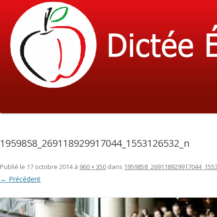
Dictée Éric-Fournier
1959858_269118929917044_1553126532_n
Publié le
17 octobre 2014
à
960 × 350
dans
1959858_269118929917044_155
← Précédent